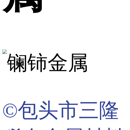
©包头市三隆