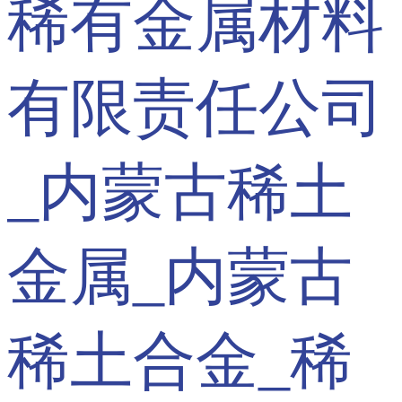
稀有金属材料
有限责任公司
_内蒙古稀土
金属_内蒙古
稀土合金_稀